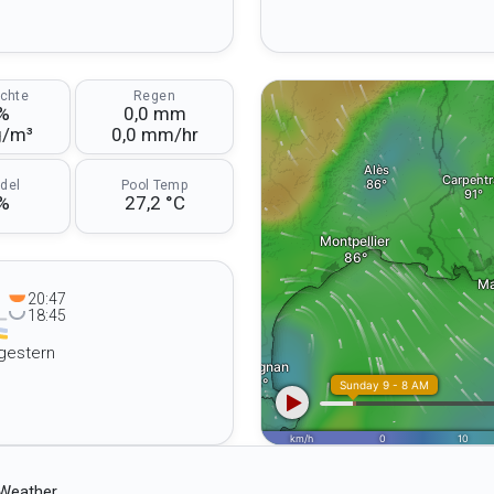
uchte
Regen
%
0,0 mm
g/m³
0,0 mm/hr
del
Pool Temp
%
27,2 °C
20:47
18:45
 gestern
 Weather.