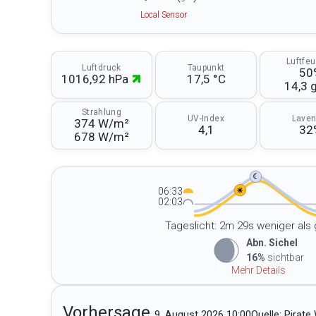
Local Sensor
Luftfe
Luftdruck
Taupunkt
50
1016,92 hPa
17,5 °C
14,3 
Strahlung
UV-Index
Laven
374 W/m²
4,1
32
678 W/m²
☾
06:33
☀
02:03
Tageslicht: 2m 29s weniger als
Abn. Sichel
16%
sichtbar
Mehr Details
Vorhersage.
9. August 2026 10:00
Quelle: Pirate