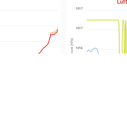
Luf
1017
1017
Luftdruck (hPa)
1016
1016
1016
:00
08:00
10:00
02:00
ndex
Taupunkt
Puttkammer.de & Highcharts.com
g
Wi