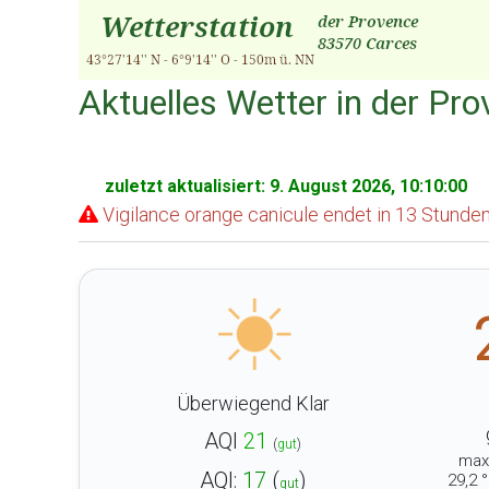
Aktuelles Wetter in der Pr
zuletzt aktualisiert: 9. August 2026, 10:10:00
Vigilance orange canicule endet in 13 Stunde
Überwiegend Klar
AQI
21
(
gut
)
max
AQI:
17
(
)
29,2 
gut