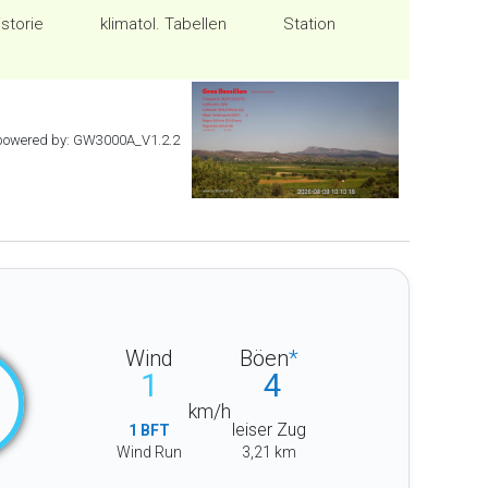
istorie
klimatol. Tabellen
Station
powered by: GW3000A_V1.2.2
Wind
Böen
*
1
4
km/h
leiser Zug
1 BFT
Wind Run
3,21 km