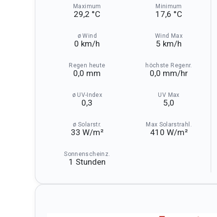
Maximum
Minimum
29,2 °C
17,6 °C
ø Wind
Wind Max
0 km⁠/⁠h
5 km⁠/⁠h
Regen heute
höchste Regenr.
0,0 mm
0,0 mm⁠/⁠hr
ø UV-Index
UV Max
0,3
5,0
ø Solarstr.
Max Solarstrahl.
33 W⁠/⁠m²
410 W⁠/⁠m²
Sonnenscheinz.
1 Stunden