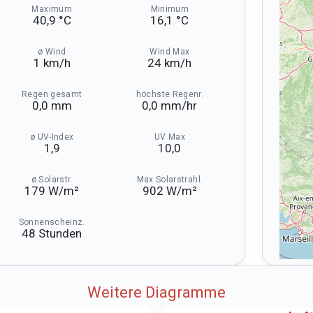
Maximum
Minimum
40,9 °C
16,1 °C
ø Wind
Wind Max
1 km⁠/⁠h
24 km⁠/⁠h
Regen gesamt
höchste Regenr.
0,0 mm
0,0 mm⁠/⁠hr
ø UV-Index
UV Max
1,9
10,0
ø Solarstr.
Max Solarstrahl.
179 W⁠/⁠m²
902 W⁠/⁠m²
Sonnenscheinz.
48 Stunden
Weitere Diagramme