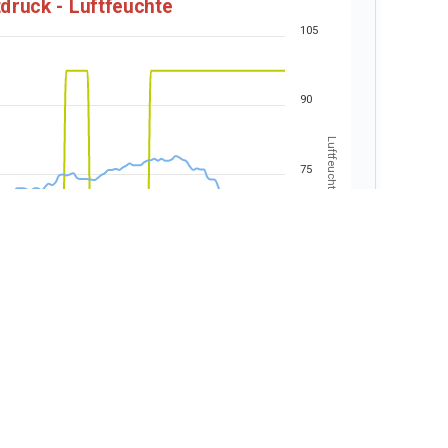
tdruck - Luftfeuchte
105
90
Luftfeuchte (%)
75
60
45
04:00
06:00
08:00
10:00
Luftdruck
Luftfeuchte
Puttkammer.de & Highcharts.com
ndgeschwindigkeit