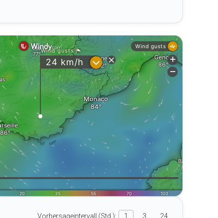
Vorhersageintervall (Std.):
1
3
24