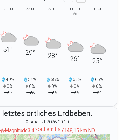
21:00
22:00
23:00
00:00
01:00
Mo.
31°
29°
28°
26°
25°
49%
54%
58%
62%
65%
0%
0%
0%
0%
0%
7
6
6
6
4
letztes örtliches Erdbeben.
9. August 2026 00:10
onat
Northern Italy
Magnitude
3.4
148,15 km NO