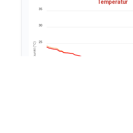
Temperatur
35
30
25
Taupunkt (°C)
20
15
10
02:00
04:00
06
Temperatur
Windchill
Hitzei
Wind Verteilun