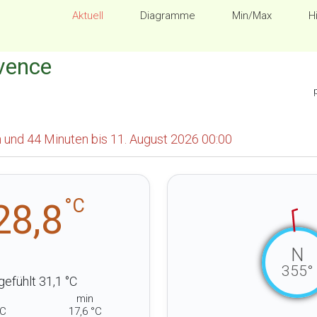
Aktuell
Diagramme
Min/Max
H
ovence
n und 44 Minuten bis 11. August 2026 00:00
°C
28,8
N
355°
gefühlt 31,1 °C
min
°C
17,6 °C