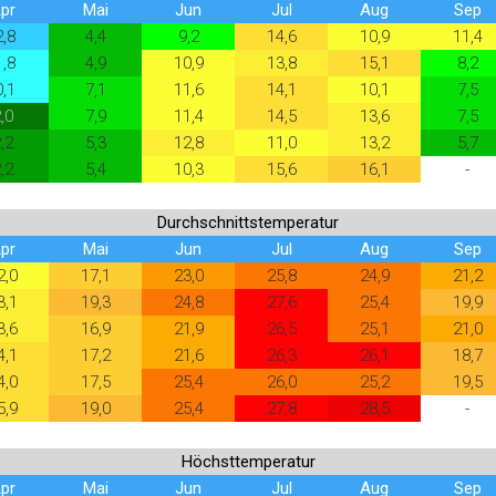
pr
Mai
Jun
Jul
Aug
Sep
2,8
4,4
9,2
14,6
10,9
11,4
1,8
4,9
10,9
13,8
15,1
8,2
0,1
7,1
11,6
14,1
10,1
7,5
,0
7,9
11,4
14,5
13,6
7,5
,2
5,3
12,8
11,0
13,2
5,7
,2
5,4
10,3
15,6
16,1
-
Durchschnittstemperatur
pr
Mai
Jun
Jul
Aug
Sep
2,0
17,1
23,0
25,8
24,9
21,2
3,1
19,3
24,8
27,6
25,4
19,9
3,6
16,9
21,9
26,5
25,1
21,0
4,1
17,2
21,6
26,3
26,1
18,7
4,0
17,5
25,4
26,0
25,2
19,5
5,9
19,0
25,4
27,8
28,5
-
Höchsttemperatur
pr
Mai
Jun
Jul
Aug
Sep