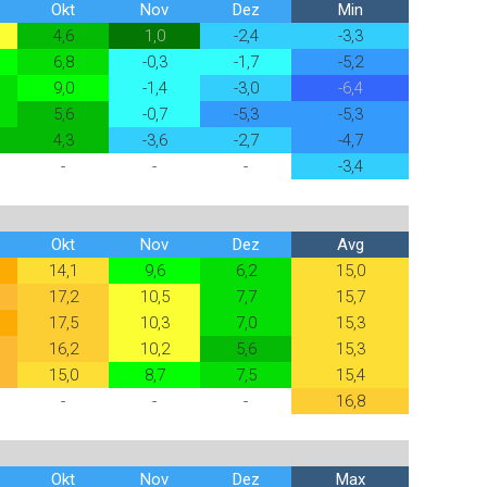
Okt
Nov
Dez
Min
4,6
1,0
-2,4
-3,3
6,8
-0,3
-1,7
-5,2
9,0
-1,4
-3,0
-6,4
5,6
-0,7
-5,3
-5,3
4,3
-3,6
-2,7
-4,7
-
-
-
-3,4
Okt
Nov
Dez
Avg
14,1
9,6
6,2
15,0
17,2
10,5
7,7
15,7
17,5
10,3
7,0
15,3
16,2
10,2
5,6
15,3
15,0
8,7
7,5
15,4
-
-
-
16,8
Okt
Nov
Dez
Max