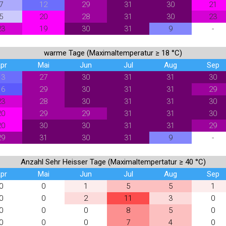
7
12
29
31
30
21
5
20
28
31
30
23
23
19
30
31
9
-
warme Tage (Maximaltemperatur ≥ 18 °C)
pr
Mai
Jun
Jul
Aug
Sep
13
27
30
31
31
30
16
29
30
31
31
29
23
28
30
31
31
30
20
29
29
31
31
30
20
30
30
31
31
29
29
31
30
31
9
-
Anzahl Sehr Heisser Tage (Maximaltempertatur ≥ 40 °C)
pr
Mai
Jun
Jul
Aug
Sep
0
0
1
5
5
1
0
0
2
11
3
0
0
0
0
8
5
0
0
0
0
7
4
0