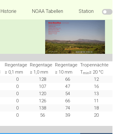
Historie
NOAA Tabellen
Station
Regentage
Regentage
Regentage
Tropennächte
C
≥ 0,1 mm
≥ 1,0 mm
≥ 10 mm
T
≥ 20 °C
min
0
128
66
12
0
107
47
16
0
120
54
13
0
126
66
11
0
138
74
18
0
56
39
20