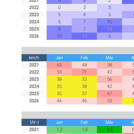
2021
9
8
2
2022
0
2
3
2023
3
4
3
2024
5
7
10
2025
9
7
13
2026
10
13
6
km/h
Jan
Feb
Mär
A
2021
63
48
58
2022
53
71
42
2023
38
32
56
2024
35
38
42
2025
35
37
67
2026
44
46
53
UV-I
Jan
Feb
Mär
A
2021
1,2
1,9
3,3
6