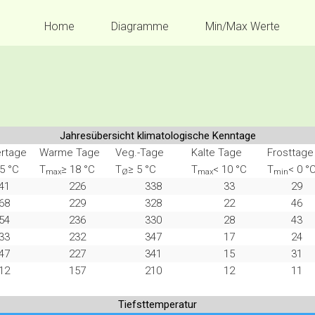
Home
Diagramme
Min/Max Werte
Jahresübersicht klimatologische Kenntage
rtage
Warme Tage
Veg.-Tage
Kalte Tage
Frosttage
5 °C
T
≥ 18 °C
T
≥ 5 °C
T
< 10 °C
T
< 0 °
max
Ø
max
min
41
226
338
33
29
68
229
328
22
46
54
236
330
28
43
33
232
347
17
24
47
227
341
15
31
12
157
210
12
11
Tiefsttemperatur