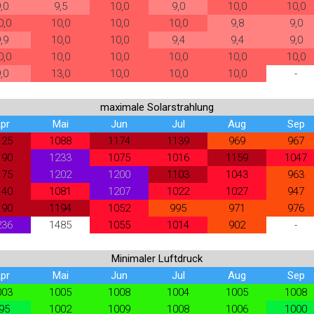
,0
9,5
10,0
9,0
10,0
10,0
0,0
10,0
10,0
10,0
9,8
9,0
,9
10,0
10,0
9,4
9,4
9,0
0,0
10,0
10,0
10,0
10,0
10,0
,0
13,0
10,0
10,0
10,0
-
maximale Solarstrahlung
pr
Mai
Jun
Jul
Aug
Sep
125
1088
1174
1139
969
967
190
1233
1075
1016
1159
1047
175
1202
1200
1103
1043
963
140
1081
1207
1022
1027
947
190
1194
1052
995
971
976
236
1485
1055
1014
902
-
Minimaler Luftdruck
pr
Mai
Jun
Jul
Aug
Sep
003
1005
1008
1004
1005
1008
95
1002
1009
1008
1006
1000