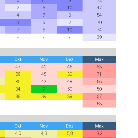
6
11
9
72
2
6
10
47
4
7
3
54
10
5
2
70
7
5
10
74
-
-
-
39
Okt
Nov
Dez
Max
47
40
45
63
29
45
30
71
35
43
48
56
34
9
50
50
38
39
38
67
-
-
-
53
Okt
Nov
Dez
Max
4,0
4,0
5,8
9,2