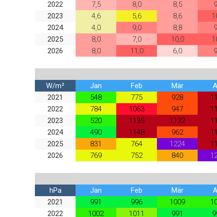
2022
7,5
8,0
8,5
9
2023
4,6
5,6
8,6
1
2024
4,0
9,0
8,8
9
2025
8,0
7,0
10,0
1
2026
8,0
11,0
6,0
9
W/m²
Jan
Feb
Mär
A
2021
548
775
928
1
2022
784
1063
947
1
2023
520
1135
1122
1
2024
490
1148
962
1
2025
831
764
1224
1
2026
769
752
840
1
hPa
Jan
Feb
Mär
A
2021
991
996
1009
1
2022
1002
1011
991
9