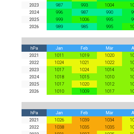
2023
987
993
1004
1
2024
996
987
990
9
2025
999
1006
995
9
2026
989
985
995
1
hPa
Jan
Feb
Mär
A
2021
1011
1019
1020
1
2022
1024
1021
1022
1
2023
1017
1024
1014
1
2024
1018
1015
1010
1
2025
1017
1020
1012
1
2026
1010
1009
1017
1
hPa
Jan
Feb
Mär
A
2021
1026
1039
1034
1
2022
1038
1035
1035
1