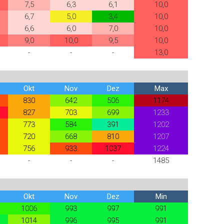
7,5
6,3
6,1
10,0
6,7
5,0
3,4
10,0
6,6
6,0
7,0
10,0
9,0
10,0
9,5
10,0
-
-
-
13,0
Okt
Nov
Dez
Max
830
642
506
1174
827
703
699
1233
773
584
391
1202
720
668
810
1207
756
933
1037
1224
-
-
-
1485
Okt
Nov
Dez
Min
1006
993
997
991
1014
996
995
991