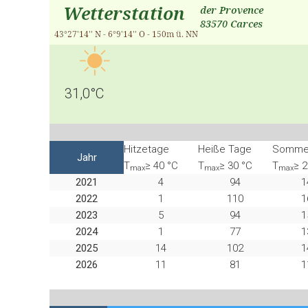
31,0°C
Hitzetage
Heiße Tage
Somme
Jahr
T
≥ 40 °C
T
≥ 30 °C
T
≥ 2
max
max
max
2021
4
94
1
2022
1
110
1
2023
5
94
1
2024
1
77
1
2025
14
102
1
2026
11
81
1