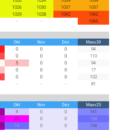
1026
1024
1039
1039
1026
1030
1037
1037
1029
1028
1042
1042
-
-
-
1045
Okt
Nov
Dez
Max≥30
0
0
0
94
0
0
0
110
5
0
0
94
0
0
0
77
0
0
0
102
-
-
-
81
Okt
Nov
Dez
Max≥25
4
0
0
141
21
0
0
168
14
0
0
154