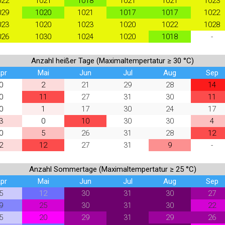
022
1021
1018
1021
1021
1023
029
1020
1021
1017
1017
1022
023
1020
1023
1020
1022
1028
026
1030
1024
1020
1018
-
Anzahl heißer Tage (Maximaltempertatur ≥ 30 °C)
pr
Mai
Jun
Jul
Aug
Sep
0
2
21
29
28
14
0
11
27
31
30
11
0
1
17
30
24
17
3
0
10
30
30
4
0
5
26
31
28
12
2
12
27
31
9
-
Anzahl Sommertage (Maximaltempertatur ≥ 25 °C)
pr
Mai
Jun
Jul
Aug
Sep
5
12
30
31
30
27
9
25
30
31
30
22
5
20
29
31
29
26