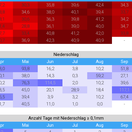
7,2
30,3
35,8
39,6
42,4
34,3
8,8
34,6
38,0
40,1
39,4
33,7
8,1
30,6
36,3
39,8
41,2
34,2
1,4
28,8
36,1
39,0
40,0
34,7
7,7
33,4
40,8
41,2
42,0
33,8
0,7
36,9
42,3
40,9
40,9
-
Niederschlag
pr
Mai
Jun
Jul
Aug
Sep
3,0
93,8
16,2
3,8
10,2
51,8
0,1
38,0
14,3
0,3
59,2
27,1
0,2
76,3
114,5
2,0
10,2
39,6
3,5
45,0
20,1
28,9
18,4
117,1
5,5
39,4
3,9
3,2
10,2
67,4
1,7
40,5
11,0
1,0
0,0
-
Anzahl Tage mit Niederschlag ≥ 0,1mm
pr
Mai
Jun
Jul
Aug
Sep