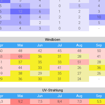
12
5
4
1
2
3
5
6
4
0
5
4
6
12
6
1
2
3
5
8
4
2
2
10
7
6
2
1
2
5
3
4
3
0
0
-
Windböen
pr
Mai
Jun
Jul
Aug
Sep
50
48
42
45
48
50
53
69
36
31
28
41
41
37
35
33
51
28
46
44
33
41
26
36
49
38
29
35
27
26
29
36
30
31
24
-
UV-Strahlung
pr
Mai
Jun
Jul
Aug
Sep
,3
9,2
7,5
8,4
7,0
5,5