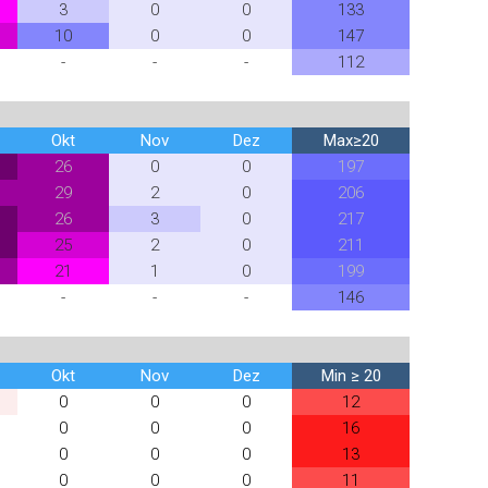
3
0
0
133
10
0
0
147
-
-
-
112
Okt
Nov
Dez
Max≥20
26
0
0
197
29
2
0
206
26
3
0
217
25
2
0
211
21
1
0
199
-
-
-
146
Okt
Nov
Dez
Min ≥ 20
0
0
0
12
0
0
0
16
0
0
0
13
0
0
0
11