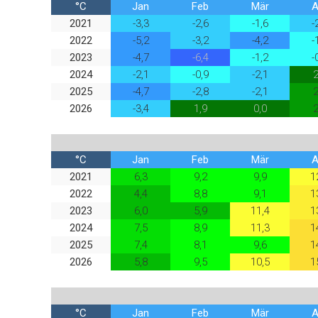
°C
Jan
Feb
Mär
A
2021
-3,3
-2,6
-1,6
-
2022
-5,2
-3,2
-4,2
-
2023
-4,7
-6,4
-1,2
-
2024
-2,1
-0,9
-2,1
2
2025
-4,7
-2,8
-2,1
2
2026
-3,4
1,9
0,0
2
°C
Jan
Feb
Mär
A
2021
6,3
9,2
9,9
1
2022
4,4
8,8
9,1
1
2023
6,0
5,9
11,4
1
2024
7,5
8,9
11,3
1
2025
7,4
8,1
9,6
1
2026
5,8
9,5
10,5
1
°C
Jan
Feb
Mär
A