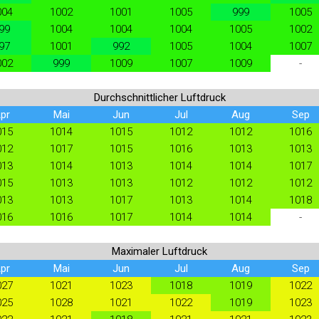
004
1002
1001
1005
999
1005
99
1004
1004
1004
1005
1002
97
1001
992
1005
1004
1007
002
999
1009
1007
1009
-
Durchschnittlicher Luftdruck
pr
Mai
Jun
Jul
Aug
Sep
015
1014
1015
1012
1012
1016
012
1017
1015
1016
1013
1013
013
1014
1013
1014
1014
1017
015
1013
1013
1012
1012
1012
013
1013
1017
1013
1014
1018
016
1016
1017
1014
1014
-
Maximaler Luftdruck
pr
Mai
Jun
Jul
Aug
Sep
027
1021
1023
1018
1019
1022
025
1028
1021
1022
1019
1023