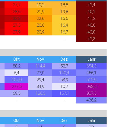
27,7
19,2
18,8
42,4
28,6
21,9
19,8
40,1
32,8
23,6
16,6
41,2
27,5
20,6
16,4
40,0
27,9
20,9
16,7
42,0
-
-
-
42,3
Okt
Nov
Dez
Jahr
88,2
114,4
52,7
654,3
6,4
77,0
140,4
456,1
107,0
29,4
53,9
512,9
277,5
34,9
10,7
993,5
69,3
126,3
157,7
907,5
-
-
-
436,2
Okt
Nov
Dez
Jahr