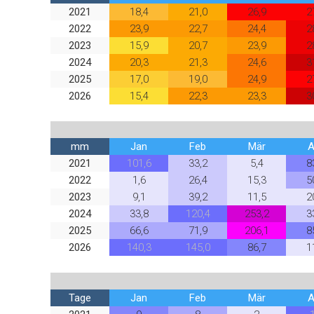
2021
18,4
21,0
26,9
2
2022
23,9
22,7
24,4
2
2023
15,9
20,7
23,9
2
2024
20,3
21,3
24,6
3
2025
17,0
19,0
24,9
2
2026
15,4
22,3
23,3
3
mm
Jan
Feb
Mär
A
2021
101,6
33,2
5,4
8
2022
1,6
26,4
15,3
5
2023
9,1
39,2
11,5
2
2024
33,8
120,4
253,2
3
2025
66,6
71,9
206,1
8
2026
140,3
145,0
86,7
1
Tage
Jan
Feb
Mär
A