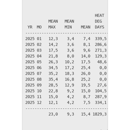
                                       TEMPER
                              HEAT    COOL   
          MEAN   MEAN         DEG     DEG    
 YR  MO   MAX    MIN    MEAN  DAYS    DAYS   
---------------------------------------------
2025 01   12,3    3,4    7,4  339,5    0,0   
2025 02   14,2    3,6    8,1  286,6    0,0   
2025 03   17,5    3,6    9,6  271,3    0,0   
2025 04   21,8    8,0   14,0  129,3    0,0   
2025 05   26,3   10,2   17,5   48,6   23,8   
2025 06   34,5   17,2   25,4    0,0  208,7   
2025 07   35,2   18,3   26,0    0,0  236,7   
2025 08   35,4   16,8   25,2    0,0  213,7   
2025 09   28,5   12,9   19,5   27,6   61,9   
2025 10   22,8    9,2   15,0  104,5    0,0   
2025 11   15,0    4,2    8,7  287,9    0,0   
2025 12   12,1    4,2    7,5  334,1    0,0   
---------------------------------------------
          23,0    9,3   15,4 1829,3  744,8   