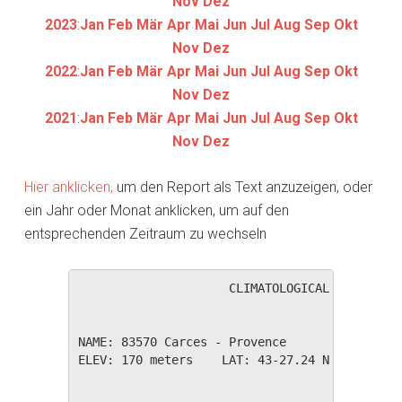
Nov
Dez
2023
:
Jan
Feb
Mär
Apr
Mai
Jun
Jul
Aug
Sep
Okt
Nov
Dez
2022
:
Jan
Feb
Mär
Apr
Mai
Jun
Jul
Aug
Sep
Okt
Nov
Dez
2021
:
Jan
Feb
Mär
Apr
Mai
Jun
Jul
Aug
Sep
Okt
Nov
Dez
Hier anklicken,
um den Report als Text anzuzeigen, oder
ein Jahr oder Monat anklicken, um auf den
entsprechenden Zeitraum zu wechseln
                     CLIMATOLOGICAL SUMMARY f
NAME: 83570 Carces - Provence                 
ELEV: 170 meters    LAT: 43-27.24 N    LONG: 