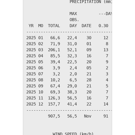
                  PRECIPITATION (mm)

                  MAX         ---DAYS OF RAIN-
                  OBS.               OVER

 YR  MO  TOTAL    DAY  DATE   0.30   3.00  30.
----------------------------------------------
2025 01   66,6   22,4    30     12      6     
2025 02   71,9   31,0    01      8      5     
2025 03  206,1   52,1    09     13      9     
2025 04   85,5   32,3    16      7      6     
2025 05   39,4   22,5    20      9      3     
2025 06    3,9    2,4    05      2      0     
2025 07    3,2    2,0    21      3      0     
2025 08   10,2    6,5    28      4      1     
2025 09   67,4   29,0    21      5      5     
2025 10   69,3   38,3    20      7      4     
2025 11  126,3   56,5    16      7      3     
2025 12  157,7   41,4    22     14      8     
----------------------------------------------
         907,5   56,5   Nov     91     50     
           WIND SPEED (km/h)
