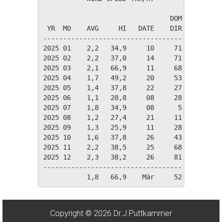
                                DOM

 YR  MO    AVG     HI   DATE    DIR

-----------------------------------

2025 01    2,2   34,9     10     71

2025 02    2,2   37,0     14     71

2025 03    2,1   66,9     11     68

2025 04    1,7   49,2     20     53

2025 05    1,4   37,8     22     27

2025 06    1,1   28,8     08     28

2025 07    1,8   34,9     08      5

2025 08    1,2   27,4     21     11

2025 09    1,3   25,9     11     28

2025 10    1,6   37,8     26     43

2025 11    2,2   38,5     25     68

2025 12    2,3   38,2     26     81

-----------------------------------

Copyright © 2026 Dr.J.Puttkammer