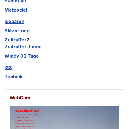
Eumetsat
Meteociel
Isobaren
Blitzortung
Zeitraffer
2
Zeitraffer-home
Windy 30 Tage
ISS
Technik
WebCam