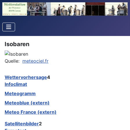
Isobaren
Quelle:
meteociel.fr
Wettervorhersage
4
Infoclimat
Meteogramm
Meteoblue (extern)
Meteo France (extern)
Satellitenbilder
2