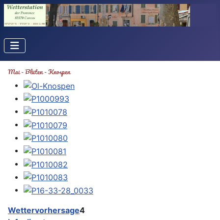
Mai - Blüten - Knospen
Wettervorhersage
4