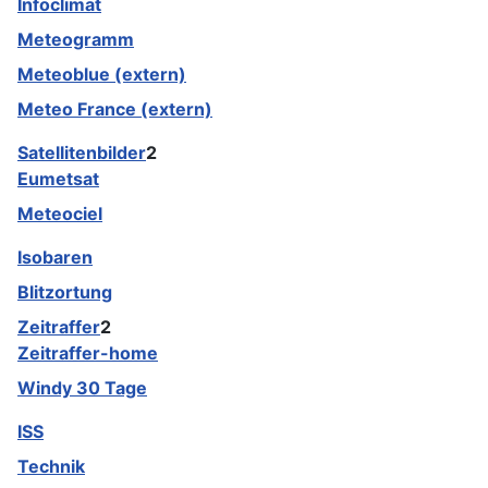
Infoclimat
Meteogramm
Meteoblue (extern)
Meteo France (extern)
Satellitenbilder
2
Eumetsat
Meteociel
Isobaren
Blitzortung
Zeitraffer
2
Zeitraffer-home
Windy 30 Tage
ISS
Technik